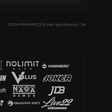
©2026 PRAGMATIC218. Hak cipta dilindungi | 18+