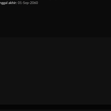
nggal akhir:
01-Sep-2060