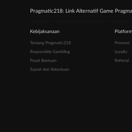
Pragmatic218: Link Alternatif Game Pragma
Kebijaksanaan
Platfor
Tentang Pragmatic218
Promosi
Responsible Gambling
Loyalty
Pusat Bantuan
Referral
Syarat dan Ketentuan