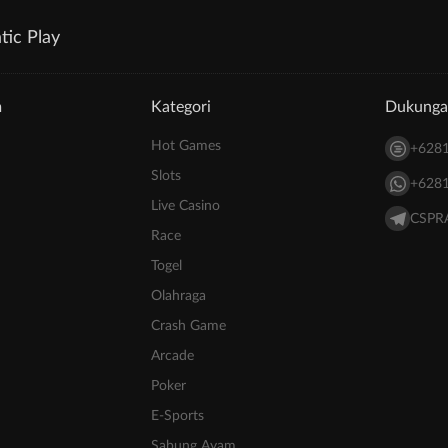
tic Play
m
Kategori
Dukunga
Hot Games
+628
Slots
+628
Live Casino
CSPR
Race
Togel
Olahraga
Crash Game
Arcade
Poker
E-Sports
Sabung Ayam