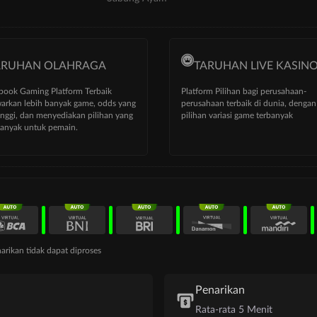
ARUHAN OLAHRAGA
TARUHAN LIVE KASIN
book Gaming Platform Terbaik
Platform Pilihan bagi perusahaan-
rkan lebih banyak game, odds yang
perusahaan terbaik di dunia, dengan
tinggi, dan menyediakan pilihan yang
pilihan variasi game terbanyak
banyak untuk pemain.
arikan tidak dapat diproses
Penarikan
Rata-rata 5 Menit