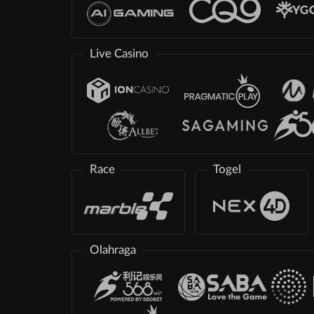
Live Casino
Race
Togel
Olahraga