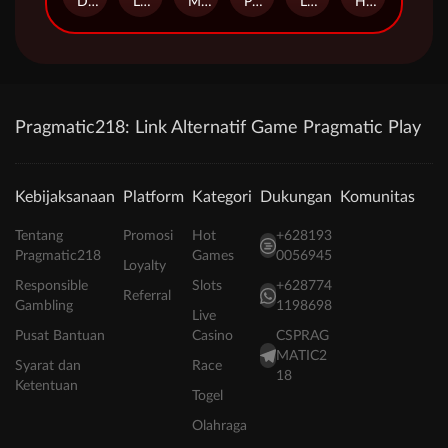
Dino Drop
Lucky Dog
Master Gems
Plushie Wins
Lucky Dice
Happy Nets
Pragmatic218: Link Alternatif Game Pragmatic Play
Kebijaksanaan
Platform
Kategori
Dukungan
Komunitas
Tentang
Promosi
Hot
+628193
Pragmatic218
Games
0056945
Loyalty
Responsible
Slots
+628774
Referral
Gambling
1198698
Live
Pusat Bantuan
Casino
CSPRAG
MATIC2
Syarat dan
Race
18
Ketentuan
Togel
Olahraga