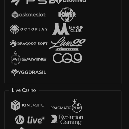
Live Casino