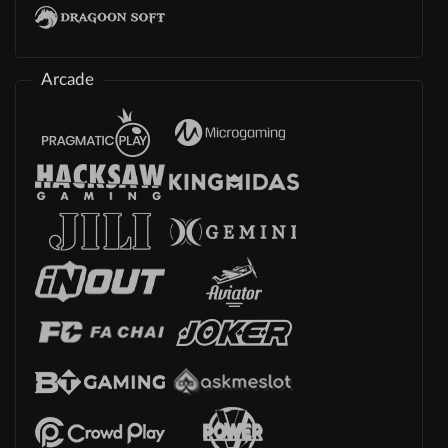
Arcade