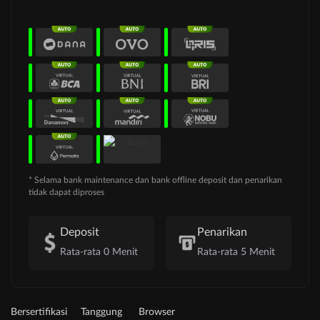
* Selama bank maintenance dan bank offline deposit dan penarikan
tidak dapat diproses
Deposit
Penarikan
Rata-rata 0 Menit
Rata-rata 5 Menit
Bersertifikasi
Tanggung
Browser