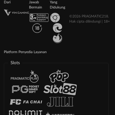
Dari
Jawab
Yang
Bermain
Didukung
©2026 PRAGMATIC218.
Hak cipta dilindungi | 18+
Platform Penyedia Layanan
Slots