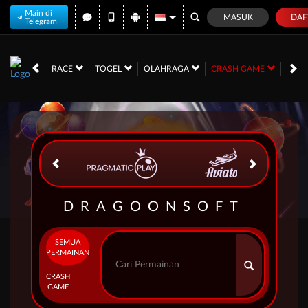
Main di
MASUK
DAF
Telegram
 CASINO
RACE
TOGEL
OLAHRAGA
CRASH GAME
ARC
DRAGOONSOFT
SEMUA
PERMAINAN
CRASH
GAME