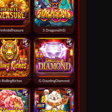
InfiniteTreasure
5 Dragons(H5)
-RollingRiches
G-DazzlingDiamond