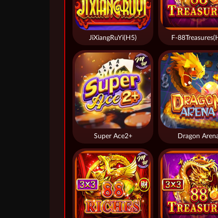
JiXiangRuYi(H5)
F-88Treasures(
Super Ace2+
Dragon Aren