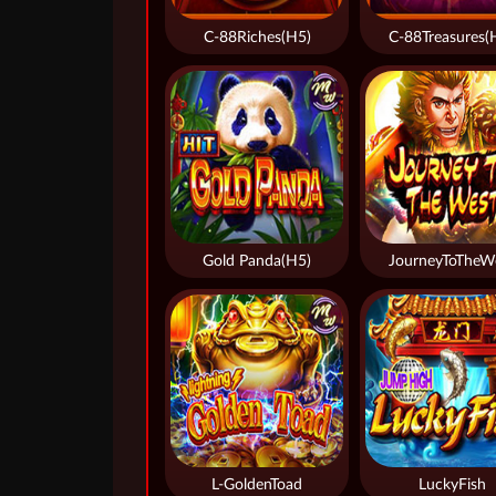
C-88Riches(H5)
C-88Treasures(
Gold Panda(H5)
JourneyToTheW
L-GoldenToad
LuckyFish