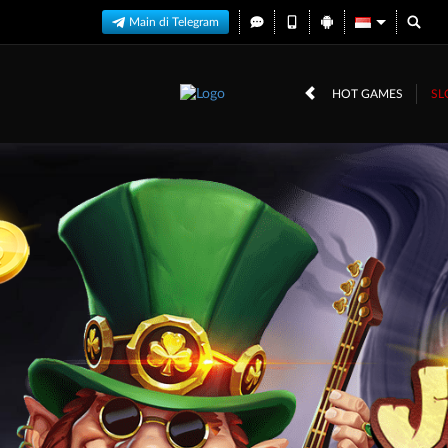
Main di Telegram
HOT GAMES
SL