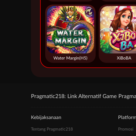
Water Margin(H5)
XiBoBA
Pragmatic218: Link Alternatif Game Pragma
Kebijaksanaan
Platfor
Tentang Pragmatic218
Promosi