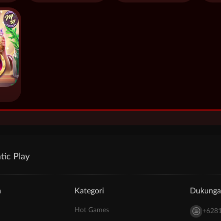
tic Play
m
Kategori
Dukunga
Hot Games
+628