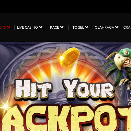
OTS
LIVE CASINO
RACE
TOGEL
OLAHRAGA
CRA