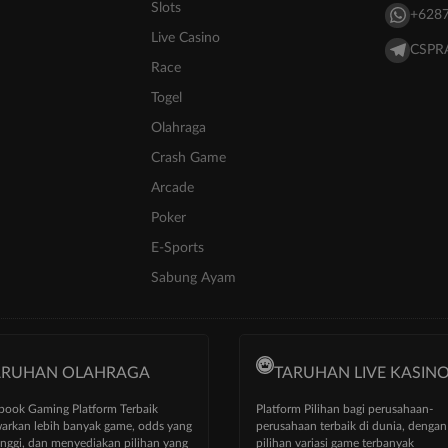
Slots
+628
Live Casino
CSPR
Race
Togel
Olahraga
Crash Game
Arcade
Poker
E-Sports
Sabung Ayam
ARUHAN OLAHRAGA
TARUHAN LIVE KASIN
book Gaming Platform Terbaik
Platform Pilihan bagi perusahaan-
rkan lebih banyak game, odds yang
perusahaan terbaik di dunia, dengan
tinggi, dan menyediakan pilihan yang
pilihan variasi game terbanyak