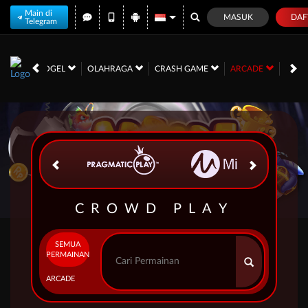
Main di
MASUK
DAF
Telegram
RACE
TOGEL
OLAHRAGA
CRASH GAME
ARCADE
POK
CROWD PLAY
SEMUA
PERMAINAN
ARCADE