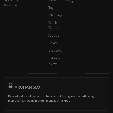
Syarat dan
Race
18
Ketentuan
Togel
Olahraga
Crash
Game
Arcade
Poker
E-Sports
Sabung
Ayam
TARUHAN SLOT
Penyedia slot online dengan beragam pilihan game menarik yang
memudahkan pemain untuk mencapai jackpot