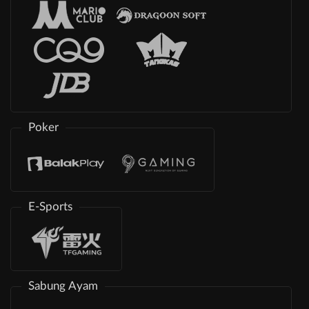
Poker
E-Sports
Sabung Ayam