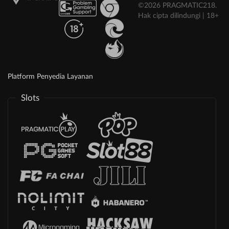
©2026 PRAGMATIC218.
Hak cipta dilindungi | 18+
Platform Penyedia Layanan
Slots