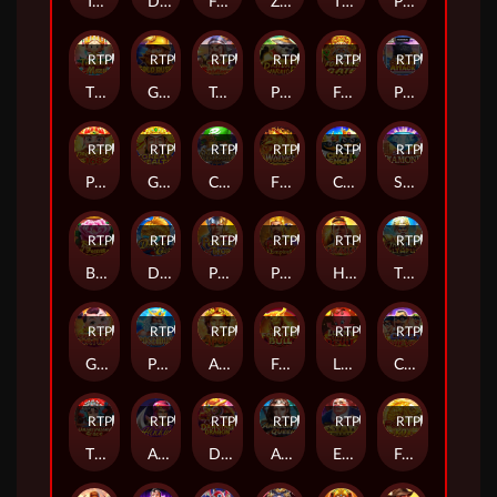
Taichi Lion Dance
Dragon Treasure
Fever 777
Zorro
Three Kings
Pharaoh Treasures
RTP
85%
RTP
79%
RTP
81%
RTP
86%
RTP
86%
RTP
81%
Tianhou Mazu
Gold Rush
Toy Soldiers
Panda Warrior
Fortune Gate
Pirate Attack
RTP
91%
RTP
93%
RTP
80%
RTP
82%
RTP
RTP
94%
Prosperity 168
Great Wealth
Caribbean Treasure
Flame Wolves
Crazy Penguin
Super Diamond
RTP
87%
RTP
RTP
92%
RTP
79%
RTP
92%
RTP
Blossom of Fortune
Dragon Gate
Power Of Thor
Persian Empire
Heracles
The King Of Olympus
RTP
80%
RTP
93%
RTP
87%
RTP
91%
RTP
82%
RTP
Grande Fortune
Poseidon
Apollo
Fortune Bull
Lucky Little Devil
Crazy Thieves
RTP
90%
RTP
84%
RTP
RTP
87%
RTP
RTP
94%
The Unsurpassed Grace
Aladdin
Dancing Dragon
Amazon Queen
Estate Rich Man
Fortune Koi