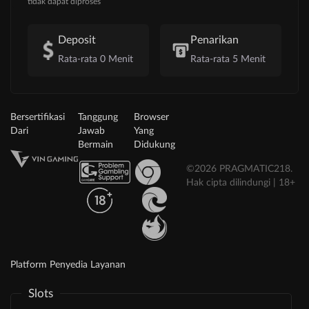
tidak dapat diproses
Deposit
Penarikan
Rata-rata 0 Menit
Rata-rata 5 Menit
Bersertifikasi
Tanggung
Browser
Dari
Jawab
Yang
Bermain
Didukung
©2026 PRAGMATIC218.
Hak cipta dilindungi | 18+
Platform Penyedia Layanan
Slots