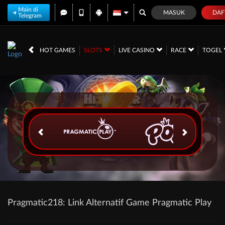
Main di
MASUK
DAF
Telegram
IDR
12,742,918,
HOT GAMES
SLOTS
LIVE CASINO
RACE
TOGEL
Pragmatic218: Link Alternatif Game Pragmatic Play