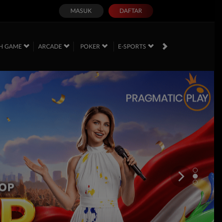
MASUK
DAFTAR
H GAME
ARCADE
POKER
E-SPORTS
SABUNG AYAM