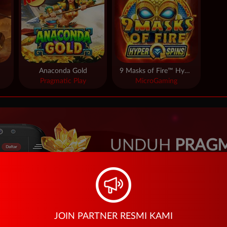
Anaconda Gold
9 Masks of Fire™ HyperSpins™
Pragmatic Play
MicroGaming
UNDUH
PRAGM
DI MAN
DAN KA
JOIN PARTNER RESMI KAMI