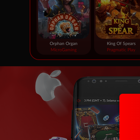
Orphan Organ
King Of Spears
MicroGaming
Pragmatic Play