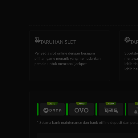
TARUHAN SLOT
TA
Penyedia slot online dengan beragam
Sportsb
pilihan game menarik yang memudahkan
menawar
pemain untuk mencapai jackpot
lebih ti
lebih b
* Selama bank maintenance dan bank offline deposit dan penar