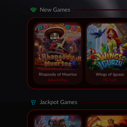
New Games
Rhapsody of Muertos
Wings of Iguazu
AdvantPlay
PG Soft
Jackpot Games