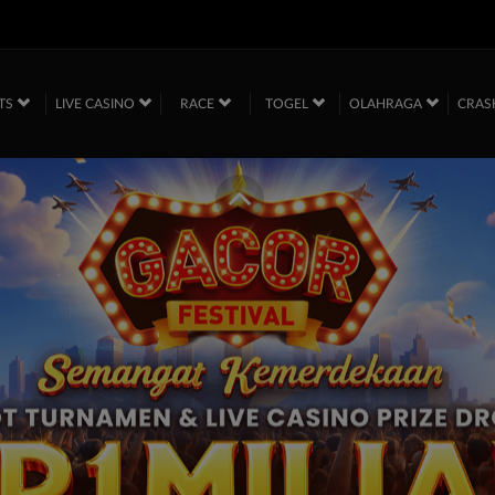
TS
LIVE CASINO
RACE
TOGEL
OLAHRAGA
CRAS