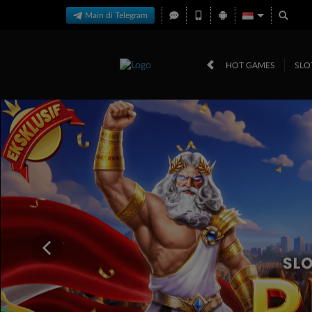
Main di Telegram
HOT GAMES
SLO