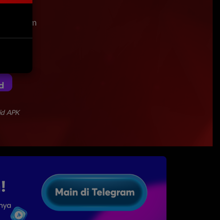
dia dalam
pp
id APK