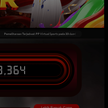
araan Terjadwal: PP Virtual Sports pada 30-Jun-2026 dari 15.00.00 sampai 30-Sep-2
3,364
Lebih Banyak Game