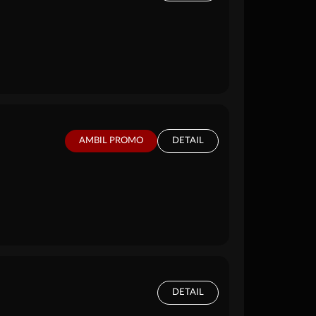
AMBIL PROMO
DETAIL
DETAIL