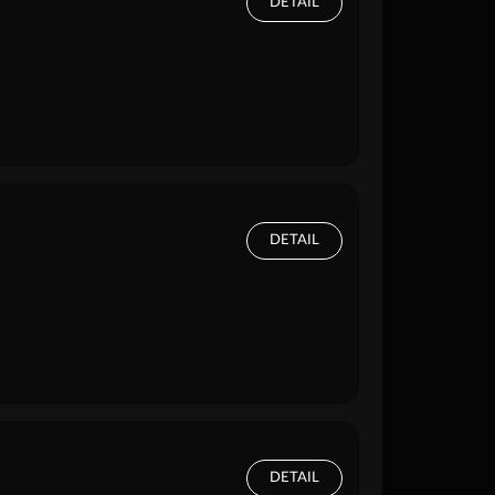
DETAIL
DETAIL
DETAIL