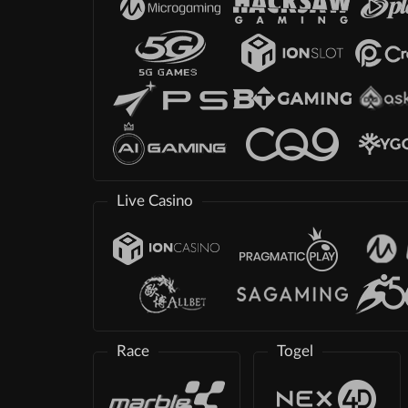
Live Casino
Race
Togel