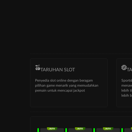
TARUHAN SLOT
T
Penyedia slot online dengan beragam
Sports
pilihan game menarik yang memudahkan
menawa
pemain untuk mencapai jackpot
lebih 
lebih 