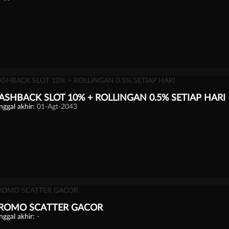
ASHBACK SLOT 10% + ROLLINGAN 0.5% SETIAP HARI
nggal akhir:
01-Agt-2043
ROMO SCATTER GACOR
nggal akhir:
-