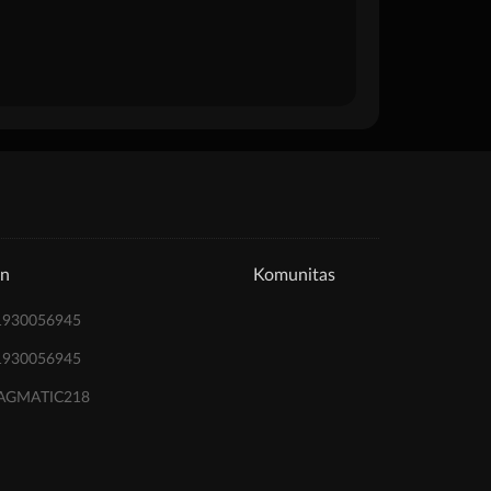
n
Komunitas
1930056945
1930056945
AGMATIC218