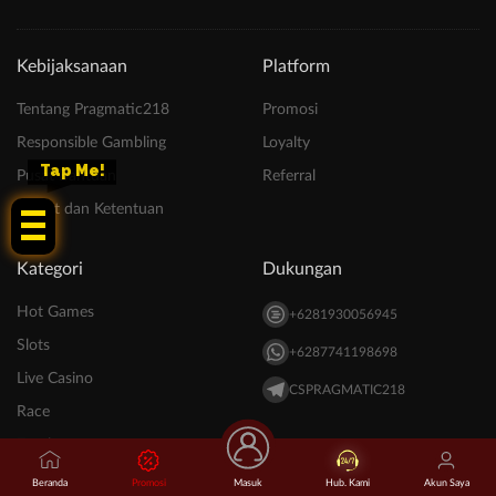
Kebijaksanaan
Platform
Tentang Pragmatic218
Promosi
Responsible Gambling
Loyalty
Tap Me!
Pusat Bantuan
Referral
Syarat dan Ketentuan
Kategori
Dukungan
Hot Games
+6281930056945
Slots
+6287741198698
Live Casino
CSPRAGMATIC218
Race
Togel
Olahraga
Beranda
Promosi
Masuk
Hub. Kami
Akun Saya