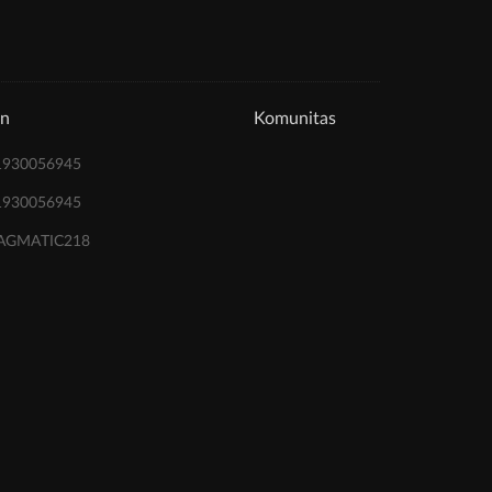
n
Komunitas
1930056945
1930056945
AGMATIC218