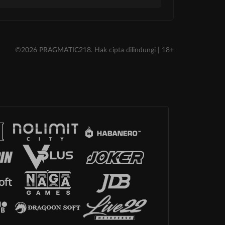
©2026 PRAGMATIC218. Hak cipta dilindungi | 18+