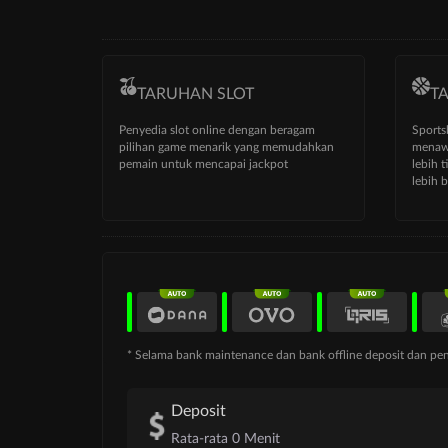
TARUHAN SLOT
T
Penyedia slot online dengan beragam
Sports
pilihan game menarik yang memudahkan
menawa
pemain untuk mencapai jackpot
lebih 
lebih 
* Selama bank maintenance dan bank offline deposit dan pen
Deposit
Rata-rata 0 Menit