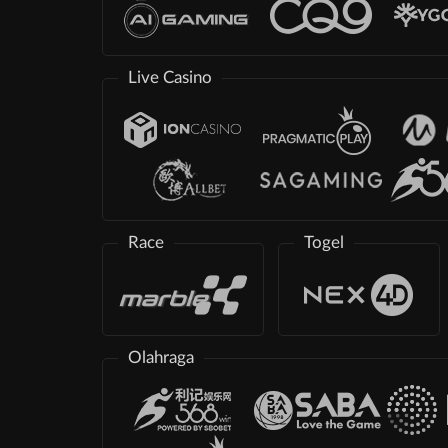
Live Casino
Race
Togel
Olahraga