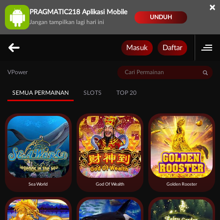
×
PRAGMATIC218 Aplikasi Mobile
UNDUH
Jangan tampilkan lagi hari ini
Masuk
Daftar
VPower
SEMUA PERMAINAN
SLOTS
TOP 20
Sea World
God Of Wealth
Golden Rooster