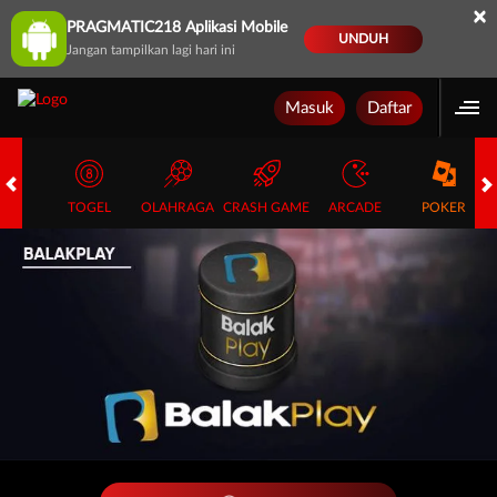
×
PRAGMATIC218 Aplikasi Mobile
UNDUH
Jangan tampilkan lagi hari ini
Masuk
Daftar
CE
TOGEL
OLAHRAGA
CRASH GAME
ARCADE
POKER