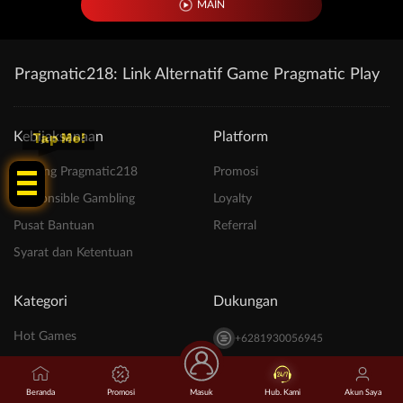
MAIN
Pragmatic218: Link Alternatif Game Pragmatic Play
Kebijaksanaan
Platform
Tap Me!
Tentang Pragmatic218
Promosi
Responsible Gambling
Loyalty
Pusat Bantuan
Referral
Syarat dan Ketentuan
Kategori
Dukungan
Hot Games
+6281930056945
Slots
+6287741198698
Live Casino
Beranda
Promosi
Masuk
Hub. Kami
Akun Saya
CSPRAGMATIC218