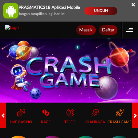
×
PRAGMATIC218 Aplikasi Mobile
UNDUH
Jangan tampilkan lagi hari ini
Masuk
Daftar
S
LIVE CASINO
RACE
TOGEL
OLAHRAGA
CRASH GAME