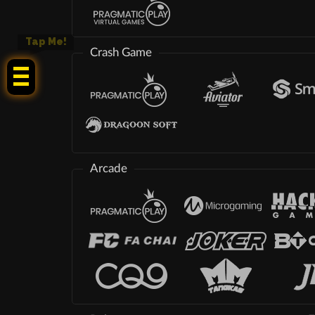
Tap Me!
Crash Game
Arcade