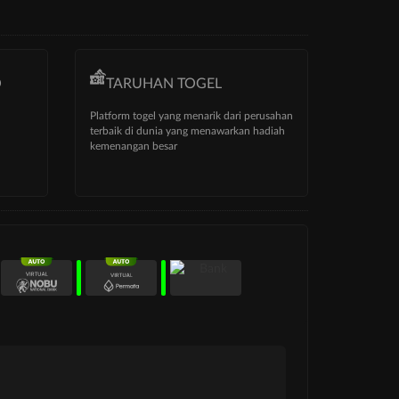
O
TARUHAN TOGEL
Platform togel yang menarik dari perusahan
terbaik di dunia yang menawarkan hadiah
kemenangan besar