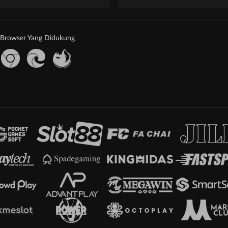
Browser Yang Didukung