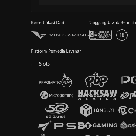
Bersertifikasi Dari
Tanggung Jawab Bermain
Platform Penyedia Layanan
Slots