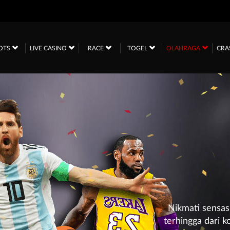
OTS
LIVE CASINO
RACE
TOGEL
OLAHRAGA
CRA
Nikmati sensas
terhingga dari k