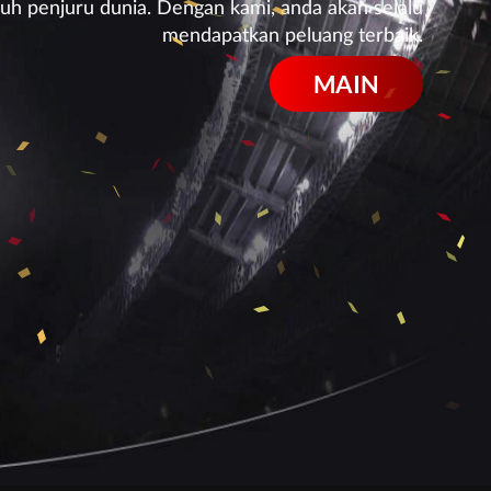
uh penjuru dunia. Dengan kami, anda akan selalu
mendapatkan peluang terbaik.
MAIN