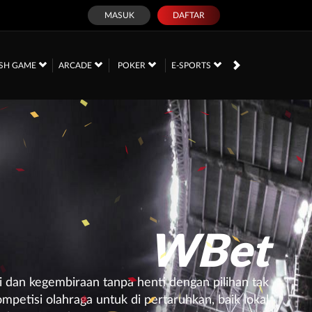
MASUK
DAFTAR
SH GAME
ARCADE
POKER
E-SPORTS
SABUNG AYAM
WBet
i dan kegembiraan tanpa henti dengan pilihan tak
ompetisi olahraga untuk di pertaruhkan, baik lokal