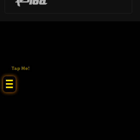
Tap Me!