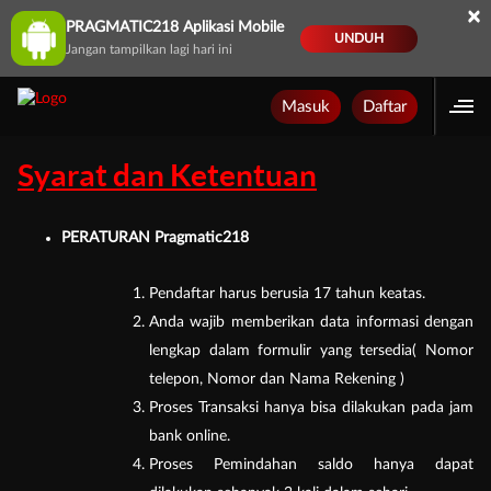
×
PRAGMATIC218 Aplikasi Mobile
UNDUH
Jangan tampilkan lagi hari ini
Masuk
Daftar
Syarat dan Ketentuan
PERATURAN Pragmatic218
Pendaftar harus berusia 17 tahun keatas.
Anda wajib memberikan data informasi dengan
lengkap dalam formulir yang tersedia( Nomor
telepon, Nomor dan Nama Rekening )
Proses Transaksi hanya bisa dilakukan pada jam
bank online.
Proses Pemindahan saldo hanya dapat