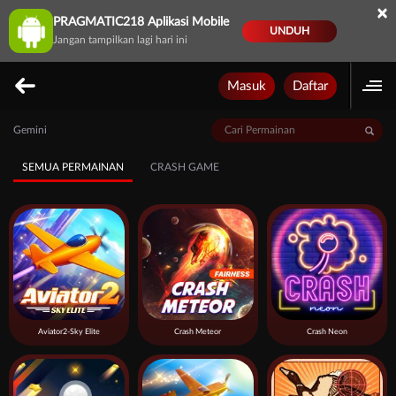
×
PRAGMATIC218 Aplikasi Mobile
UNDUH
Jangan tampilkan lagi hari ini
Masuk
Daftar
Gemini
SEMUA PERMAINAN
CRASH GAME
Aviator2-Sky Elite
Crash Meteor
Crash Neon