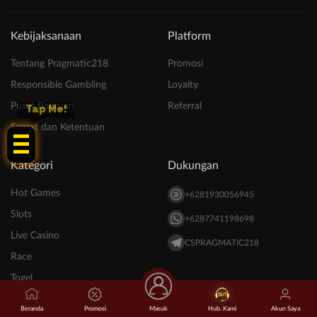
Kebijaksanaan
Platform
Tentang Pragmatic218
Promosi
Responsible Gambling
Loyalty
Pusat Bantuan
Referral
Tap Me!
Syarat dan Ketentuan
Kategori
Dukungan
Hot Games
+6281930056945
Slots
+6287741198698
Live Casino
CSPRAGMATIC218
Race
Togel
Olahraga
Beranda
Promosi
Masuk
Hub. Kami
Akun Saya